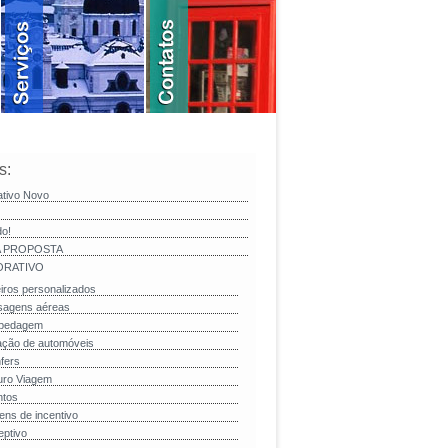
s:
ativo Novo
do!
 PROPOSTA
RATIVO
iros personalizados
sagens aéreas
pedagem
ação de automóveis
fers
uro Viagem
ntos
ens de incentivo
ptivo