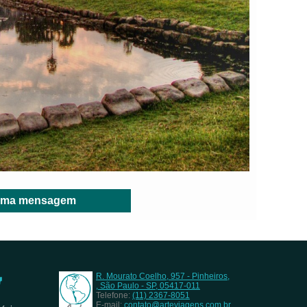
r uma mensagem
R. Mourato Coelho, 957 - Pinheiros,
, São Paulo - SP, 05417-011
Telefone:
(11) 2367-8051
E-mail:
contato@arteviagens.com.br