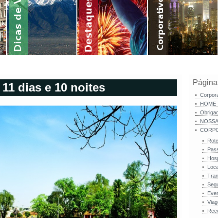
Página
11 dias e 10 noites
Corpor
HOME
Obriga
NOSSA
CORPO
Rote
Pas
Hos
Loc
Tran
Seg
Eve
Viag
Rece