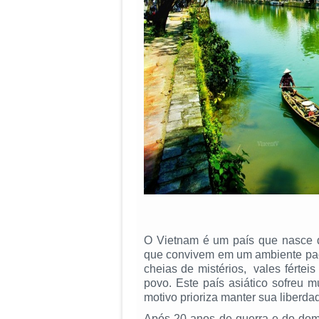
O Vietnam é um país que nasce da
que convivem em um ambiente pacíf
cheias de mistérios, vales fértei
povo. Este país asiático sofreu m
motivo prioriza manter sua liberdad
Após 20 anos de guerra e do dom