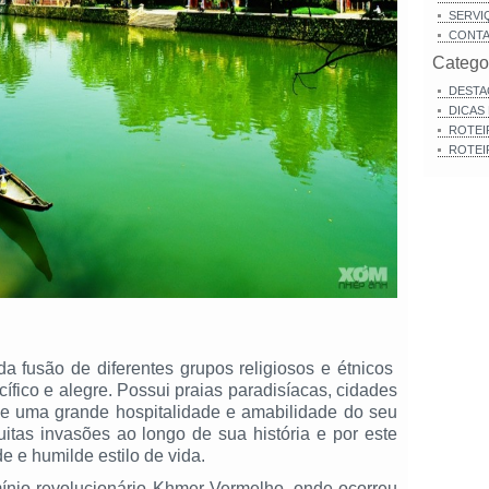
SERVI
CONT
Catego
DESTA
DICAS
ROTEI
ROTEI
 fusão de diferentes grupos religiosos e étnicos
ico e alegre. Possui praias paradisíacas, cidades
s e uma grande hospitalidade e amabilidade do seu
uitas invasões ao longo de sua história e por este
e e humilde estilo de vida.
ínio revolucionário Khmer Vermelho, onde ocorreu