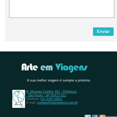
A sua melhor viagem é sempre a próxima
R. Mourato Coelho, 957 - Pinheiros,
, São Paulo - SP, 05417-011
Telefone:
(11) 2367-8051
E-mail:
contato@arteviagens.com.br