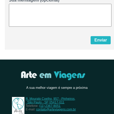
Sua mensagem (opcional)
A sua melhor viagem é sempre a próxima
R. Mourato Coelho, 957 - Pinheiros,
, São Paulo - SP, 05417-011
Telefone:
(11) 2367-8051
E-mail:
contato@arteviagens.com.br