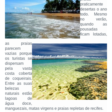
praticamente
desertas o ano
todo. Mesmo
no verão,
quando as
pousadas
ficam lotadas,
as praias
parecem
vazias porque
os turistas se
dispersam
pela vasta
costa coberta
de coqueirais.
Entre as suas
belezas
naturais estão
lagoas de
água doce,
manguezais, matas virgens e praias repletas de recifes.