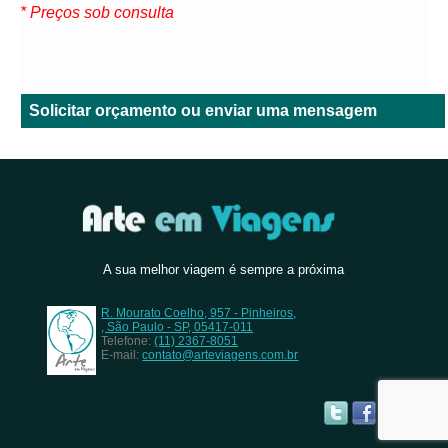
* Preços sob consulta
Solicitar orçamento ou enviar uma mensagem
A sua melhor viagem é sempre a próxima
R. Mourato Coelho, 957 - Pinheiros,
, São Paulo - SP, 05417-011
Telefone:
(11) 2367-8051
E-mail:
contato@arteviagens.com.br