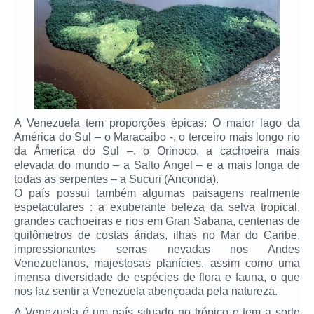
A Venezuela tem proporções épicas: O maior lago da
América do Sul – o Maracaibo -, o terceiro mais longo rio
da Ámerica do Sul –, o Orinoco, a cachoeira mais
elevada do mundo – a Salto Angel – e a mais longa de
todas as serpentes – a Sucuri (Anconda).
O país possui também algumas paisagens realmente
espetaculares : a exuberante beleza da selva tropical,
grandes cachoeiras e rios em Gran Sabana, centenas de
quilômetros de costas áridas, ilhas no Mar do Caribe,
impressionantes serras nevadas nos Andes
Venezuelanos, majestosas planícies, assim como uma
imensa diversidade de espécies de flora e fauna, o que
nos faz sentir a Venezuela abençoada pela natureza.
A Venezuela é um país situado no trópico e tem a sorte