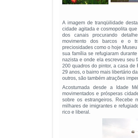
A imagem de tranqüilidade dest
cidade agitada e cosmopolita qu
dos canais procurando detal
movimento dos barcos e o trá
preciosidades como o hoje Museu 
sua família se refugiaram durant
nazista e onde ela escreveu seu
200 quadros do pintor, a casa de
29 anos, o bairro mais libertário d
outros, são também atrações imper
Acostumada desde a Idade Médi
movimentados e prósperas cidade
sobre os estrangeiros. Recebe 
milhares de imigrantes e refugia
rico e liberal.