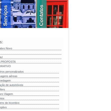
s:
ativo Novo
do!
 PROPOSTA
RATIVO
iros personalizados
sagens aéreas
pedagem
ação de automóveis
fers
uro Viagem
ntos
ens de incentivo
ptivo