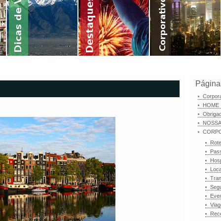
Página
Corpor
HOME
Obriga
NOSSA
CORPO
Rote
Pas
Hos
Loc
Tran
Seg
Eve
Viag
Rece