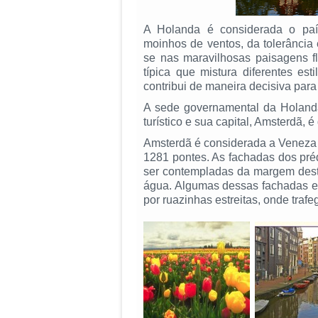
A Holanda é considerada o país 
moinhos de ventos, da tolerância 
se nas maravilhosas paisagens fl
típica que mistura diferentes es
contribui de maneira decisiva para o
A sede governamental da Holanda
turístico e sua capital, Amsterdã, 
Amsterdã é considerada a Veneza d
1281 pontes. As fachadas dos pré
ser contempladas da margem deste
água. Algumas dessas fachadas es
por ruazinhas estreitas, onde trafe