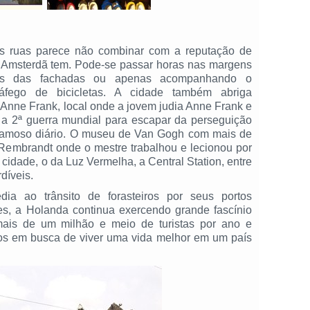
as ruas parece não combinar com a reputação de
e Amsterdã tem. Pode-se passar horas nas margens
hes das fachadas ou apenas acompanhando o
fego de bicicletas. A cidade também abriga
Anne Frank, local onde a jovem judia Anne Frank e
e a 2ª guerra mundial para escapar da perseguição
 famoso diário. O museu de Van Gogh com mais de
 Rembrandt onde o mestre trabalhou e lecionou por
a cidade, o da Luz Vermelha, a Central Station, entre
díveis.
a ao trânsito de forasteiros por seus portos
s, a Holanda continua exercendo grande fascínio
mais de um milhão e meio de turistas por ano e
dos em busca de viver uma vida melhor em um país