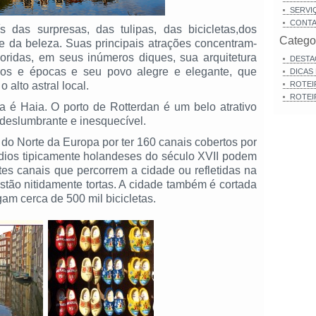
SERVI
CONT
das surpresas, das tulipas, das bicicletas,dos
Catego
e da beleza. Suas principais atrações concentram-
oridas, em seus inúmeros diques, sua arquitetura
DESTA
tilos e épocas e seu povo alegre e elegante, que
DICAS
 alto astral local.
ROTEI
ROTEI
 é Haia. O porto de Rotterdan é um belo atrativo
é deslumbrante e inesquecível.
o Norte da Europa por ter 160 canais cobertos por
dios tipicamente holandeses do século XVII podem
s canais que percorrem a cidade ou refletidas na
tão nitidamente tortas. A cidade também é cortada
gam cerca de 500 mil bicicletas.