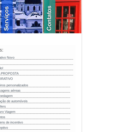
s:
ativo Novo
do!
 PROPOSTA
RATIVO
iros personalizados
sagens aéreas
pedagem
ação de automóveis
fers
uro Viagem
ntos
ens de incentivo
ptivo