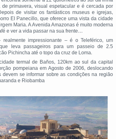
de primavera, visual espetacular e é cercada por
pois de visitar os fantásticos museus e igrejas,
rro El Panecillo, que oferece uma vista da cidade
 Virgem Maria. A Avenida Amazonas é muito moderna
fé e ver a vida passar na sua frente…
 realmente impressionante – é o Teleférico, um
o que leva passageiros para um passeio de 2.5
lcão Pichincha até o topo da cruz de Loma.
idade termal de Baños, 120km ao sul da capital
porção pompeiana em Agosto de 2006, deslocando
s devem se informar sobre as condições na região
Guaranda e Riobamba