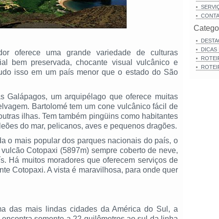
SERVI
CONT
Catego
DESTA
DICAS
or oferece uma grande variedade de culturas
ROTEI
nial bem preservada, chocante visual vulcânico e
ROTEI
tudo isso em um país menor que o estado do São
has Galápagos, um arquipélago que oferece muitas
elvagem. Bartolomé tem um cone vulcânico fácil de
 outras ilhas. Tem também pingüins como habitantes
 leões do mar, pelicanos, aves e pequenos dragões.
a o mais popular dos parques nacionais do país, o
 vulcão Cotopaxi (5897m) sempre coberto de neve,
ís. Há muitos moradores que oferecem serviços de
nte Cotopaxi. A vista é maravilhosa, para onde quer
ma das mais lindas cidades da América do Sul, a
encontra somente a 22 quilômetros ao sul da linha