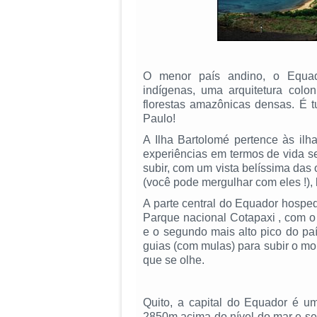
O menor país andino, o Equad
indígenas, uma arquitetura colo
florestas amazônicas densas. É 
Paulo!
A Ilha Bartolomé pertence às il
experiências em termos de vida s
subir, com um vista belíssima das
(você pode mergulhar com eles !),
A parte central do Equador hosped
Parque nacional Cotapaxi , com o
e o segundo mais alto pico do pa
guias (com mulas) para subir o mo
que se olhe.
Quito, a capital do Equador é u
2850m acima do nível do mar e se 