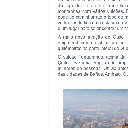
do Equador. Tem um eterno clima 
montanhas com vários vulcões. De
pode-se caminhar até o topo do mo
velha , onde fica uma estátua da
e um lugar para se encontrar um ca
A mais nova atração de Quito –
empreendimento multimilionári
quilômetros na parte lateral do Vu
O vulcão Tungurahua, acima da c
Quito, teve uma erupção de pro
milhares de pessoas. Os viajante
das cidades de Baños, Ambato, 