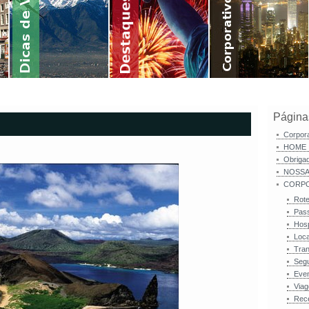
Página
Corpor
HOME
Obriga
NOSSA
CORPO
Rote
Pas
Hos
Loc
Tran
Seg
Eve
Viag
Rece