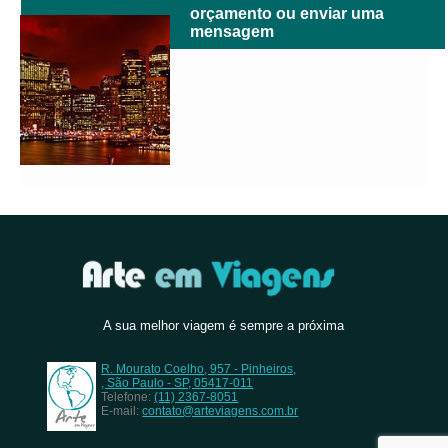
orçamento ou enviar uma
mensagem
A sua melhor viagem é sempre a próxima
R. Mourato Coelho, 957 - Pinheiros,
, São Paulo - SP, 05417-011
Telefone:
(11) 2367-8051
E-mail:
contato@arteviagens.com.br