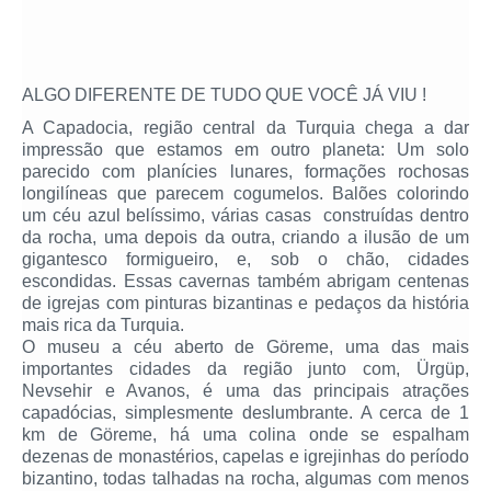
ALGO DIFERENTE DE TUDO QUE VOCÊ JÁ VIU !
A Capadocia, região central da Turquia chega a dar
impressão que estamos em outro planeta: Um solo
parecido com planícies lunares, formações rochosas
longilíneas que parecem cogumelos. Balões colorindo
um céu azul belíssimo, várias casas construídas dentro
da rocha, uma depois da outra, criando a ilusão de um
gigantesco formigueiro, e, sob o chão, cidades
escondidas. Essas cavernas também abrigam centenas
de igrejas com pinturas bizantinas e pedaços da história
mais rica da Turquia.
O museu a céu aberto de Göreme, uma das mais
importantes cidades da região junto com, Ürgüp,
Nevsehir e Avanos, é uma das principais atrações
capadócias, simplesmente deslumbrante. A cerca de 1
km de Göreme, há uma colina onde se espalham
dezenas de monastérios, capelas e igrejinhas do período
bizantino, todas talhadas na rocha, algumas com menos