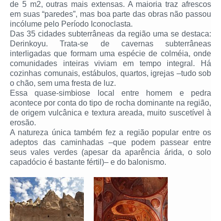
de 5 m2, outras mais extensas. A maioria traz afrescos
em suas “paredes”, mas boa parte das obras não passou
incólume pelo Período Iconoclasta.
Das 35 cidades subterrâneas da região uma se destaca:
Derinkoyu. Trata-se de cavernas subterrâneas
interligadas que formam uma espécie de colméia, onde
comunidades inteiras viviam em tempo integral. Há
cozinhas comunais, estábulos, quartos, igrejas –tudo sob
o chão, sem uma fresta de luz.
Essa quase-simbiose local entre homem e pedra
acontece por conta do tipo de rocha dominante na região,
de origem vulcânica e textura areada, muito suscetível à
erosão.
A natureza única também fez a região popular entre os
adeptos das caminhadas –que podem passear entre
seus vales verdes (apesar da aparência árida, o solo
capadócio é bastante fértil)– e do balonismo.